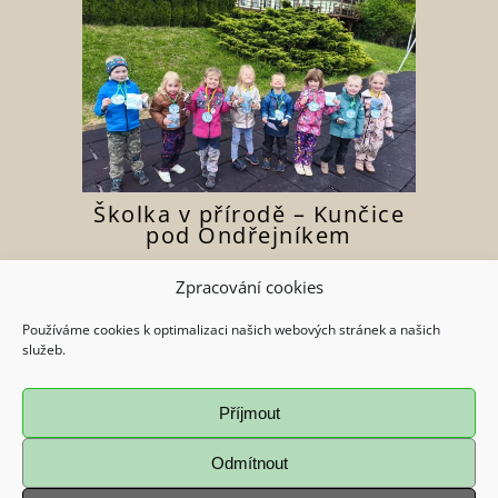
Školka v přírodě – Kunčice
pod Ondřejníkem
2025
/
Nezařazené
Zpracování cookies
Zobrazit více
Používáme cookies k optimalizaci našich webových stránek a našich
služeb.
Příjmout
Odmítnout
© 2018 Creative Portfolio Theme. Správa