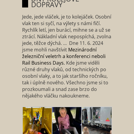
DOPRAVY
Jede, jede vláček, je to kolejáček. Osobní
vlak ten si syčí, na výlety s námi fičí.
Rychlík letí, jen burácí, mihne se a už se
ztrácí. Nákladní vlak nepospíchá, zvolna
jede, těžce dýchá. … Dne 11. 6. 2024
jsme mohli navštívit
Mezinárodní
železniční veletrh a konferenci neboli
Rail Business Days.
Kde jsme viděli
různé druhy vlaků, od technických po
osobní vlaky, a to jak staršího ročníku,
tak i úplně nového. Všechno jsme si to
prozkoumali a snad zase brzo do
nějakého vláčku nakoukneme.