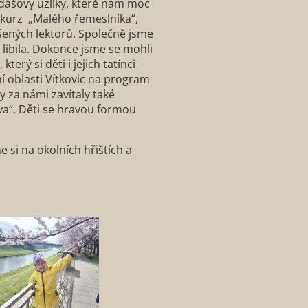
Jidášovy uzlíky, které nám moc
me kurz „Malého řemeslníka“,
šených lektorů. Společně jsme
 líbila. Dokonce jsme se mohli
terý si děti i jejich tatínci
ní oblasti Vítkovic na program
y za námi zavítaly také
va“. Děti se hravou formou
si na okolních hřištích a