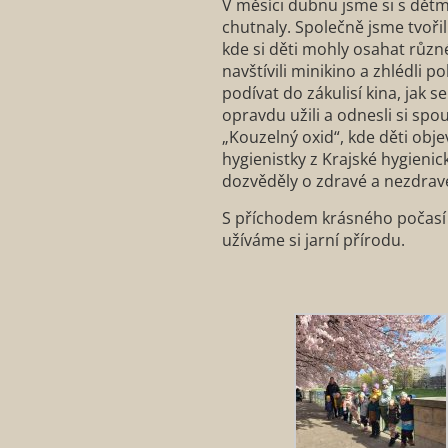
V měsíci dubnu jsme si s dětmi
chutnaly. Společně jsme tvořil
kde si děti mohly osahat růz
navštívili minikino a zhlédli 
podívat do zákulisí kina, jak se
opravdu užili a odnesli si spo
„Kouzelný oxid“, kde děti obj
hygienistky z Krajské hygieni
dozvěděly o zdravé a nezdravé
S příchodem krásného počasí 
užíváme si jarní přírodu.