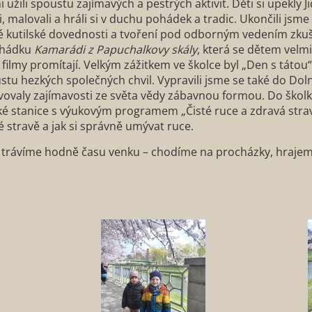
 užili spoustu zajímavých a pestrých aktivit. Děti si upekly 
i, malovali a hráli si v duchu pohádek a tradic. Ukončili js
né kutilské dovednosti a tvoření pod odborným vedením zku
pohádku
Kamarádi z Papuchalkovy skály
, která se dětem velmi
 filmy promítají. Velkým zážitkem ve školce byl „Den s tátou“, k
ustu hezkých společných chvil. Vypravili jsme se také do Dol
evovaly zajímavosti ze světa vědy zábavnou formou. Do školk
cké stanice s výukovým programem „Čisté ruce a zdravá stra
 stravě a jak si správně umývat ruce.
trávíme hodně času venku – chodíme na procházky, hrajeme 